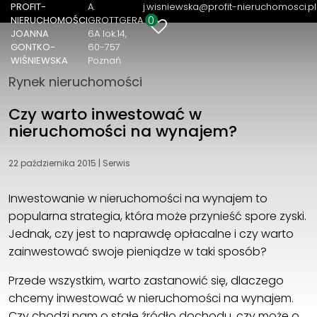
PROFIT-
A.
j.wisniewska@profit-nieruchomosci.pl
0
NIERUCHOMOŚCI
GROTTGERA
PROFIT-NIERUCHOMOŚCI JOANNA GONTKO-
JOANNA
6A lok.14
WIŚNIEWSKA
GONTKO-
60-757
WIŚNIEWSKA
Poznań
A. GROTTGERA 6A lok.14
Rynek nieruchomości
60-757 Poznań
+48 533 300 310
Czy warto inwestować w
j.wisniewska@profit-nieruchomosci.pl
nieruchomości na wynajem?
22 października 2015
|
Serwis
Inwestowanie w nieruchomości na wynajem to
popularna strategia, która może przynieść spore zyski.
Jednak, czy jest to naprawdę opłacalne i czy warto
zainwestować swoje pieniądze w taki sposób?
Przede wszystkim, warto zastanowić się, dlaczego
chcemy inwestować w nieruchomości na wynajem.
Czy chodzi nam o stałe źródło dochodu, czy może o