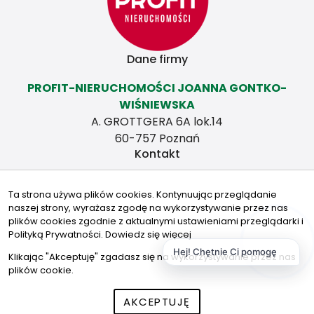
Dane firmy
PROFIT-NIERUCHOMOŚCI JOANNA GONTKO-
WIŚNIEWSKA
A. GROTTGERA 6A lok.14
60-757 Poznań
Kontakt
j.wisniewska@profit-nieruchomosci.pl
Ta strona używa plików cookies. Kontynuując przeglądanie
+48 533 300 310
naszej strony, wyrażasz zgodę na wykorzystywanie przez nas
Znajdziesz nas tu
plików cookies zgodnie z aktualnymi ustawieniami przeglądarki i
Polityką Prywatności.
Dowiedz się więcej
Hej! Chętnie Ci pomogę
Klikając "Akceptuję" zgadasz się na wykorzystywanie przez nas
plików cookie.
© 2026 Wszystkie prawa zastrzeżone | Program dla biur
AKCEPTUJĘ
nieruchomości -
asaricrm.com