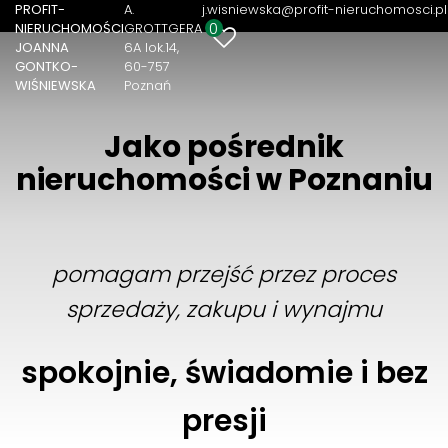
PROFIT-
A.
j.wisniewska@profit-nieruchomosci.pl
0
NIERUCHOMOŚCI
GROTTGERA
JOANNA
6A lok.14
GONTKO-
60-757
WIŚNIEWSKA
Poznań
Jako pośrednik
nieruchomości w Poznaniu
pomagam przejść przez proces
sprzedaży, zakupu i wynajmu
spokojnie, świadomie i bez
presji