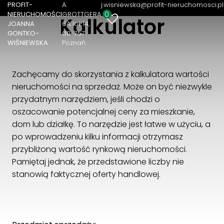
PROFIT-
A.
j.wisniewska@profit-nieruchomosci.pl
0
NIERUCHOMOŚCI
GROTTGERA
Kalkulator
PROFIT-NIERUCHOMOŚCI JOANNA GONTKO-
JOANNA
6A lok.14
WIŚNIEWSKA
GONTKO-
60-757
WIŚNIEWSKA
Poznań
A. GROTTGERA 6A lok.14
60-757 Poznań
+48 533 300 310
Zachęcamy do skorzystania z kalkulatora wartości
j.wisniewska@profit-nieruchomosci.pl
nieruchomości na sprzedaż. Może on być niezwykle
przydatnym narzędziem, jeśli chodzi o
oszacowanie potencjalnej ceny za mieszkanie,
dom lub działkę. To narzędzie jest łatwe w użyciu, a
po wprowadzeniu kilku informacji otrzymasz
przybliżoną wartość rynkową nieruchomości.
Pamiętaj jednak, że przedstawione liczby nie
stanowią faktycznej oferty handlowej.