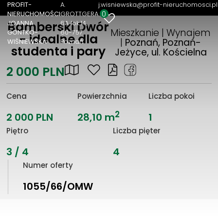
PROFIT-
A.
j.wisniewska@profit-nieruchomosci.pl
0
NIERUCHOMOŚCI
GROTTGERA
JOANNA
6A lok.14
Bamberski Dwór
Mieszkanie | Wynajem
GONTKO-
60-757
- idealne dla
|
Poznań, Poznań-
WIŚNIEWSKA
Poznań
studenta i pary
Jeżyce, ul. Kościelna
2 000 PLN
Cena
Powierzchnia
Liczba pokoi
2
2 000 PLN
28,10 m
1
Piętro
Liczba pięter
3 / 4
4
Numer oferty
1055/66/OMW