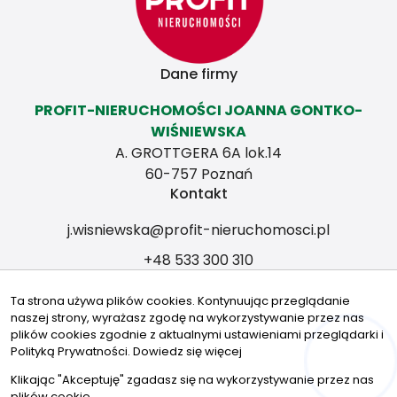
Dane firmy
PROFIT-NIERUCHOMOŚCI JOANNA GONTKO-
WIŚNIEWSKA
A. GROTTGERA 6A lok.14
60-757 Poznań
Kontakt
j.wisniewska@profit-nieruchomosci.pl
+48 533 300 310
Znajdziesz nas tu
Ta strona używa plików cookies. Kontynuując przeglądanie
naszej strony, wyrażasz zgodę na wykorzystywanie przez nas
plików cookies zgodnie z aktualnymi ustawieniami przeglądarki i
Polityką Prywatności.
Dowiedz się więcej
Hej! Chętnie Ci pomogę
© 2026 Wszystkie prawa zastrzeżone | Program dla biur
Klikając "Akceptuję" zgadasz się na wykorzystywanie przez nas
nieruchomości - asaricrm.com
plików cookie.